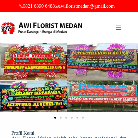
0821 6890 6488
awifloristmedan@gmail.com
Profil Kami