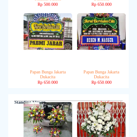
Rp
500.000
Rp
650.000
Papan Bunga Jakarta
Papan Bunga Jakarta
Dukacita
Dukacita
Rp
650.000
Rp
650.000
Standing Flower
Lihat Semua >