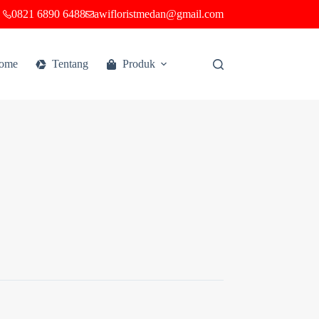
0821 6890 6488
awifloristmedan@gmail.com
ome
Tentang
Produk