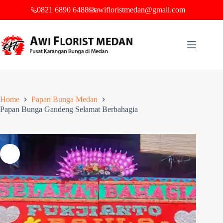
0821 6890 6488
awifloristmedan@gmail.com
Home
Papan Bunga Medan
Papan Bunga Gandeng Selamat Berbahagia